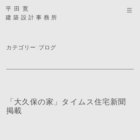
コ
平田寛
平
ン
田
建築設計事務所
テ
寛
ン
建
ツ
築
へ
カテゴリー:
ブログ
設
ス
計
キ
事
ッ
務
プ
所
「大久保の家」タイムス住宅新聞
掲載