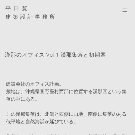
コ
平田寛
平
ン
田
建築設計事務所
テ
寛
ン
建
ツ
築
へ
設
ス
計
漢那のオフィス Vol.1 漢那集落と初期案
キ
事
ッ
務
プ
所
建設会社のオフィス計画。
敷地は、沖縄県宜野座村西部に位置する漢那区という集
落の中にある。
この漢那集落は、北側と西側に山地、南側に集落のある
低平地と自然海浜が延びている。