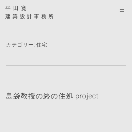
コ
平田寛
平
ン
田
建築設計事務所
テ
寛
ン
建
ツ
築
へ
カテゴリー:
住宅
設
ス
計
キ
事
ッ
務
プ
所
島袋教授の終の住処 project